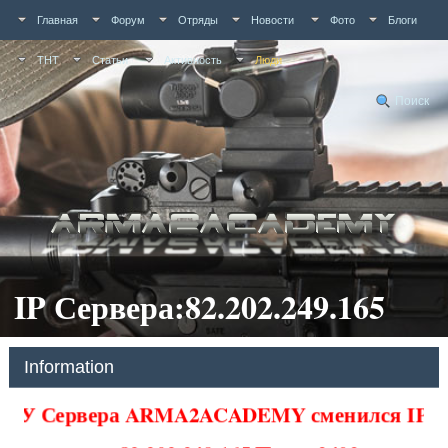
Главная
Форум
Отряды
Новости
Фото
Блоги
ТНТ
Статьи
Активность
Люди
Поиск
IP Сервера:82.202.249.165
Information
У Сервера ARMA2ACADEMY сменился IP