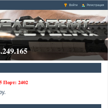
Войти
Регистрация
.249.165
5 Порт: 2402
у.