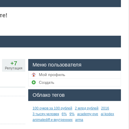
те!
+7
Меню пользователя
Репутация
Мой профиль
Создать
Облако тегов
100 очков за 100 рублей
2 млрд рублей
2016
3 тысяч человек
6%
9%
academy pve
ai kodex
animatediff и внутренних
arma