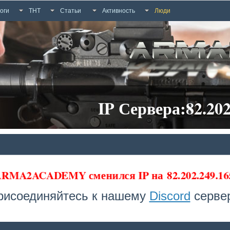
оги
ТНТ
Статьи
Активность
Люди
IP Сервера:82.202
 ARMA2ACADEMY сменился IP на
82.202.249.16
рисоединяйтесь к нашему
Discord
сервер