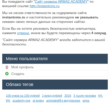
Вы покидаете сайт "
Сайт сервера ARMA2.ACADEMY
" по
внешней ссылке
http://instantcms.ru
.
Мы не несем ответственности за содержимое сайта
instantcms.ru
и настоятельно рекомендуем
не указывать
никаких своих личных данных на сторонних сайтах.
Если Вы не хотите рисковать безопасностью компьютера,
нажмите
отмена
, иначе вы будете перемещены через
4
секунд
"Сайт сервера ARMA2.ACADEMY" всегда заботится о вашей
безопасности.
Меню пользователя
Мой профиль
Создать
Облако тегов
100 очков за 100 рублей
2 млрд рублей
2016
3 тысяч человек
6%
9%
academy pve
ai kodex
animatediff и внутренних
arma