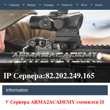
Главная
Форум
Отряды
Новости
Фото
Блоги
ТНТ
Статьи
Активность
Люди
Поиск
IP Сервера:82.202.249.165
Information
У Сервера ARMA2ACADEMY сменился IP