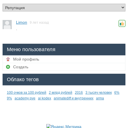
Limon
9 лет назад
.
Меню пользователя
Мой профиль
Создать
Облако тегов
100 очков за 100 рублей
2 млрд рублей
2016
3 тысяч человек
6%
9%
academy pve
ai kodex
animatediff и внутренних
arma