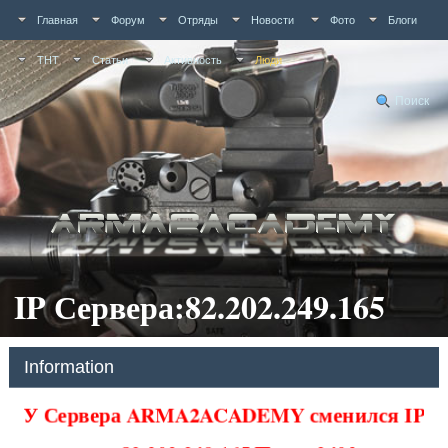
Главная
Форум
Отряды
Новости
Фото
Блоги
ТНТ
Статьи
Активность
Люди
Поиск
IP Сервера:82.202.249.165
Information
У Сервера ARMA2ACADEMY сменился IP