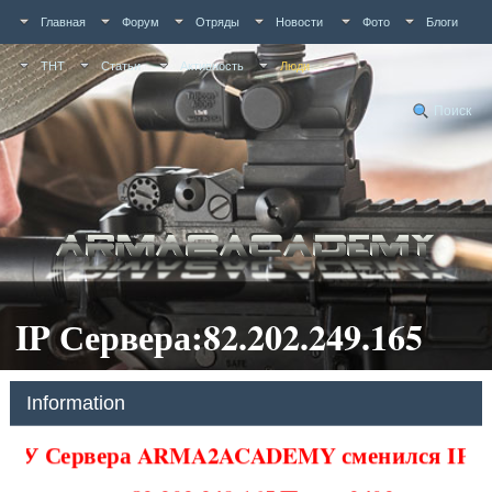
Главная
Форум
Отряды
Новости
Фото
Блоги
ТНТ
Статьи
Активность
Люди
Поиск
IP Сервера:82.202.249.165
Information
У Сервера ARMA2ACADEMY сменился IP