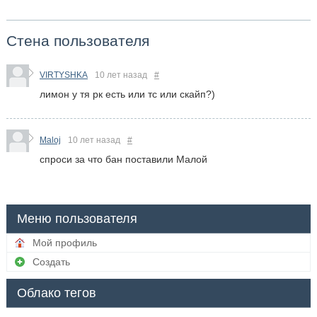
Стена пользователя
VIRTYSHKA
10 лет назад
#
лимон у тя рк есть или тс или скайп?)
Maloj
10 лет назад
#
спроси за что бан поставили Малой
Меню пользователя
Мой профиль
Создать
Облако тегов