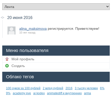
20 июня 2016
alina_maksimova
регистрируется. Приветствуем!
10 лет назад
Меню пользователя
Мой профиль
Создать
Облако тегов
100 очков за 100 рублей
2 млрд рублей
2016
3 тысяч человек
6%
9%
academy pve
ai kodex
animatediff и внутренних
arma