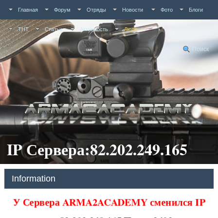
Главная
Форум
Отряды
Новости
Фото
Блоги
ТНТ
Статьи
Активность
Люди
Поиск
IP Сервера:82.202.249.165
Information
У Сервера ARMA2ACADEMY сменился IP