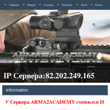
Главная
Форум
Отряды
Новости
Фото
Блоги
ТНТ
Статьи
Активность
Люди
Поиск
IP Сервера:82.202.249.165
Information
У Сервера ARMA2ACADEMY сменился IP