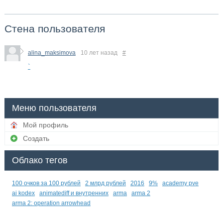
Стена пользователя
alina_maksimova
10 лет назад
#
`
Меню пользователя
Мой профиль
Создать
Облако тегов
100 очков за 100 рублей
2 млрд рублей
2016
9%
academy pve
ai kodex
animatediff и внутренних
arma
arma 2
arma 2: operation arrowhead