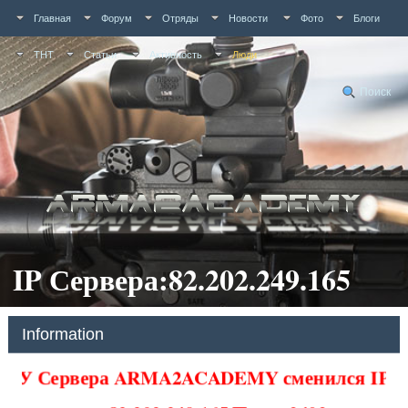
Главная
Форум
Отряды
Новости
Фото
Блоги
ТНТ
Статьи
Активность
Люди
Поиск
IP Сервера:82.202.249.165
Information
У Сервера ARMA2ACADEMY сменился IP