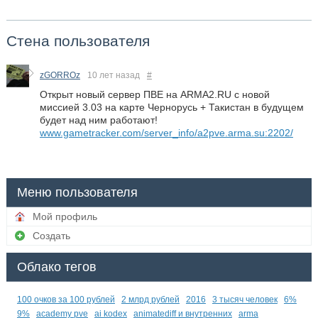
Стена пользователя
zGORROz
10 лет назад
#
​Открыт новый сервер ПВЕ на ARMA2.RU с новой
миссией 3.03 на карте Чернорусь + Такистан в будущем
будет над ним работают!
www.gametracker.com/server_info/a2pve.arma.su:2202/
Меню пользователя
Мой профиль
Создать
Облако тегов
100 очков за 100 рублей
2 млрд рублей
2016
3 тысяч человек
6%
9%
academy pve
ai kodex
animatediff и внутренних
arma