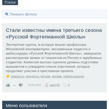
Статьи
Показать фильтр
Стали известны имена третьего сезона
«Русской Фортепианной Школы»
Экспертная группа, в которую вошли профессора
Московской консерватории, заслуженные педагоги и
амбассадоры «Русской Фортепианной Школы», завершила
рассмотрение заявок от пианистов из России и зарубежных
студентов. Комиссия высоко оценила уровень подготовки
музыкантов и утвердила список участников, которые
продолжат участие в престижном проекте.
пианисты
,
концерты
,
музыка
,
москва
,
табриз шахиди
—
30.06.2026
vanny36
0
Меню пользователя