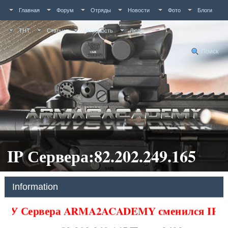
Главная
Форум
Отряды
Новости
Фото
Блоги
ТНТ
Статьи
Активность
Люди
Поиск
IP Сервера:82.202.249.165
Information
У Сервера ARMA2ACADEMY сменился IP