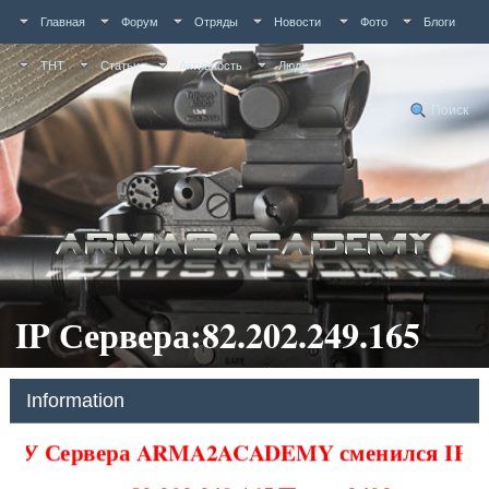
Главная
Форум
Отряды
Новости
Фото
Блоги
ТНТ
Статьи
Активность
Люди
Поиск
IP Сервера:82.202.249.165
Information
У Сервера ARMA2ACADEMY сменился IP