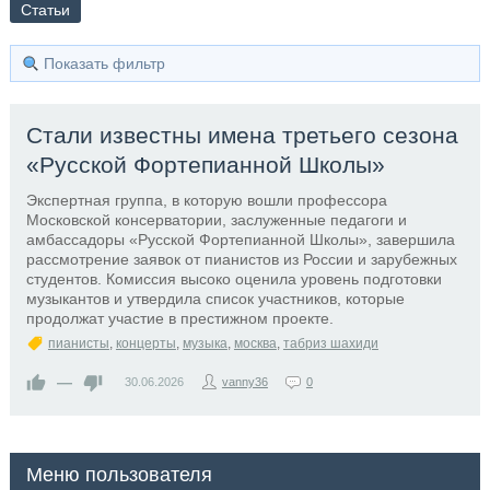
Статьи
Показать фильтр
Стали известны имена третьего сезона
«Русской Фортепианной Школы»
Экспертная группа, в которую вошли профессора
Московской консерватории, заслуженные педагоги и
амбассадоры «Русской Фортепианной Школы», завершила
рассмотрение заявок от пианистов из России и зарубежных
студентов. Комиссия высоко оценила уровень подготовки
музыкантов и утвердила список участников, которые
продолжат участие в престижном проекте.
пианисты
,
концерты
,
музыка
,
москва
,
табриз шахиди
—
30.06.2026
vanny36
0
Меню пользователя