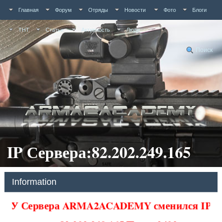
Главная
Форум
Отряды
Новости
Фото
Блоги
ТНТ
Статьи
Активность
Люди
Поиск
IP Сервера:82.202.249.165
Information
У Сервера ARMA2ACADEMY сменился IP