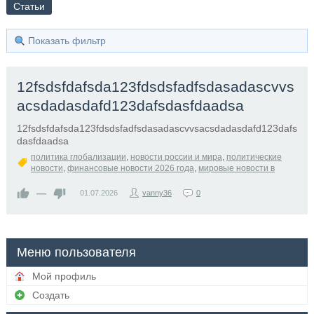
Статьи
Показать фильтр
12fsdsfdafsda123fdsdsfadfsdasadascvvs
acsdadasdafd123dafsdasfdaadsa
12fsdsfdafsda123fdsdsfadfsdasadascvvsacsdadasdafd123dafs
dasfdaadsa
политика глобализации
,
новости россии и мира
,
политические
новости
,
финансовые новости 2026 года
,
мировые новости в
—
01.07.2026
vanny36
0
Меню пользователя
Мой профиль
Создать