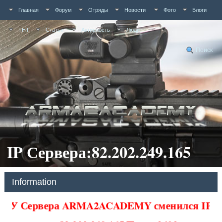
Главная
Форум
Отряды
Новости
Фото
Блоги
ТНТ
Статьи
Активность
Люди
Поиск
IP Сервера:82.202.249.165
Information
У Сервера ARMA2ACADEMY сменился IP