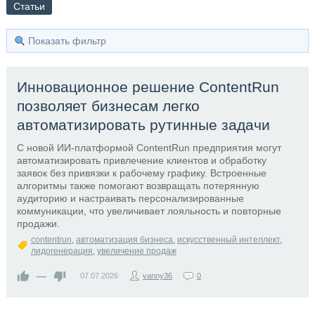
Статьи
Показать фильтр
Инновационное решение ContentRun
позволяет бизнесам легко
автоматизировать рутинные задачи
С новой ИИ-платформой ContentRun предприятия могут
автоматизировать привлечение клиентов и обработку
заявок без привязки к рабочему графику. Встроенные
алгоритмы также помогают возвращать потерянную
аудиторию и настраивать персонализированные
коммуникации, что увеличивает лояльность и повторные
продажи.
contentrun
,
автоматизация бизнеса
,
искусственный интеллект
,
лидогенерация
,
увеличение продаж
—
07.07.2026
vanny36
0