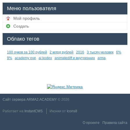
Меню пользователя
Мой профиль
Создать
Облако тегов
100 очков за 100 рублей
2 млрд рублей
2016
3 тысяч человек
6%
9%
academy pve
ai kodex
animatediff и внутренних
arma
Сайт сервера ARMA2.ACADEMY
© 2026
Работает на
InstantCMS
Иконки от
Icons8
О проекте
Правила сайта