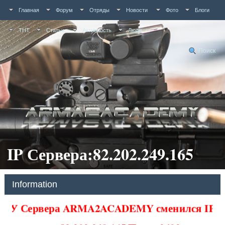
Главная
Форум
Отряды
Новости
Фото
Блоги
ТНТ
Статьи
Активность
Люди
Поиск
IP Сервера:82.202.249.165
Information
У Сервера ARMA2ACADEMY сменился IP