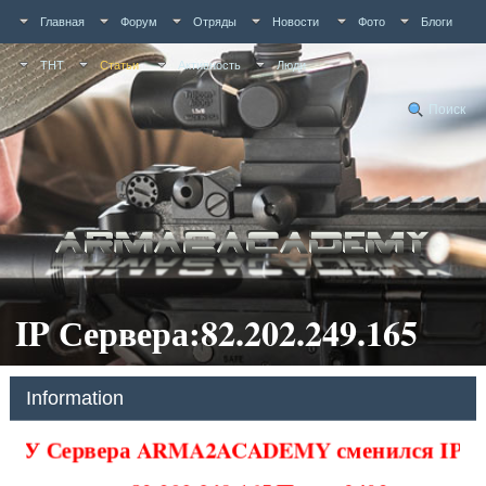
Главная
Форум
Отряды
Новости
Фото
Блоги
ТНТ
Статьи
Активность
Люди
Поиск
IP Сервера:82.202.249.165
Information
У Сервера ARMA2ACADEMY сменился IP