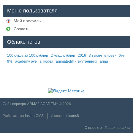
Меню пользователя
Мой профиль
Создать
Облако тегов
100 очков за 100 рублей
2 млрд рублей
2016
3 тысяч человек
6%
9%
academy pve
ai kodex
animatediff и внутренних
arma
Сайт сервера ARMA2.ACADEMY
© 2026
Работает на
InstantCMS
Иконки от
Icons8
О проекте
Правила сайта