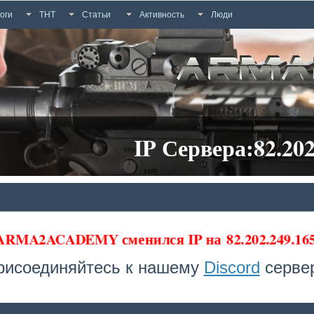
оги
ТНТ
Статьи
Активность
Люди
IP Сервера:82.202
 ARMA2ACADEMY сменился IP на
82.202.249.1
рисоединяйтесь к нашему
Discord
сервер