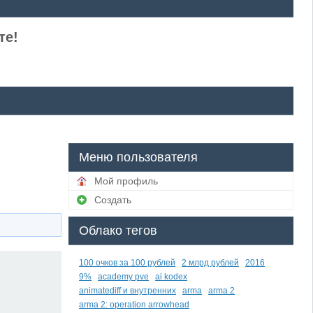
те!
Меню пользователя
Мой профиль
Создать
Облако тегов
100 очков за 100 рублей
2 млрд рублей
2016
9%
academy pve
ai kodex
animatediff и внутренних
arma
arma 2
arma 2: operation arrowhead