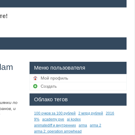
те!
Glam
Меню пользователя
Мой профиль
Создать
Облако тегов
иянки по
анов, и
100 очков за 100 рублей
2 млрд рублей
2016
и
9%
academy pve
ai kodex
animatediff и внутренних
arma
arma 2
arma 2: operation arrowhead