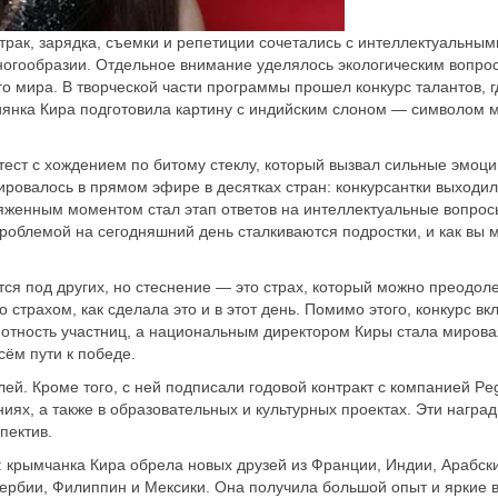
трак, зарядка, съемки и репетиции сочетались с интеллектуальным
ногообразии. Отдельное внимание уделялось экологическим вопрос
 мира. В творческой части программы прошел конкурс талантов, г
иянка Кира подготовила картину с индийским слоном — символом м
тест с хождением по битому стеклу, который вызвал сильные эмоци
ровалось в прямом эфире в десятках стран: конкурсантки выходил
яженным моментом стал этап ответов на интеллектуальные вопрос
проблемой на сегодняшний день сталкиваются подростки, и как вы 
тся под других, но стеснение — это страх, который можно преодол
о страхом, как сделала это и в этот день. Помимо этого, конкурс в
амотность участниц, а национальным директором Киры стала мирова
ём пути к победе.
ей. Кроме того, с ней подписали годовой контракт с компанией Peg
ях, а также в образовательных и культурных проектах. Эти наград
пектив.
: крымчанка Кира обрела новых друзей из Франции, Индии, Арабск
Сербии, Филиппин и Мексики. Она получила большой опыт и яркие 