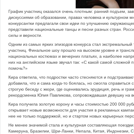
График участниц оказался очень плотным: ранний подъем, зав
дискуссиями об образовании, правах человека и культурном м
конкурсантки предлагали свои идеи по улучшению окружающего
представили национальные танцы и песни разных стран. Росс
силы и верности.
Одним из самых ярких эпизодов конкурса стал экстремальный 
участниц. Финальное шоу прошло на высоком уровне и трансли
национальных костюмах и вечерних платьях, а наиболее напр
них на английском языке звучал так: «С какой самой сложной 
помочь?»
Кира ответила, что подростки часто стесняются и подстраиваю
добавила, что и сама когда-то боялась, но смогла справиться с
строгую беседу с жюри, где оценивались эрудиция, речь и гр
рекордсменка Юлия Павликова, сопровождавшая девушку на вс
Кира получила золотую корону и часы стоимостью 200 000 рубл
открывает новые возможности для участия в рекламных кампани
нее не только поддержкой, но и стартом новых карьерных перс
Не менее значимой стала и культурная составляющая поездки
Камеруна, Бразилии, Шри-Ланки, Непала, Китая, Индонезии, 