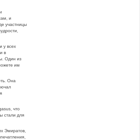
и
ам, и
де участницы
удрости,
и у всех
и в
ы. Один из
можете им
еть. Она
ключал
я
asus, что
ы стали для
их Эмиратов,
впечатления,