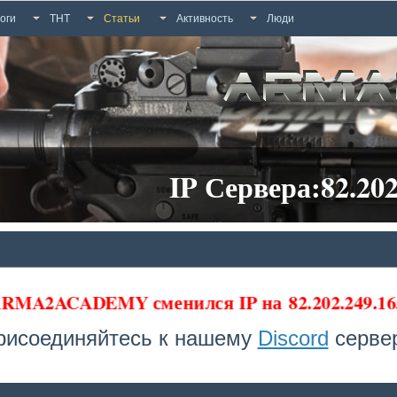
оги
ТНТ
Статьи
Активность
Люди
IP Сервера:82.202
 ARMA2ACADEMY сменился IP на
82.202.249.16
рисоединяйтесь к нашему
Discord
сервер