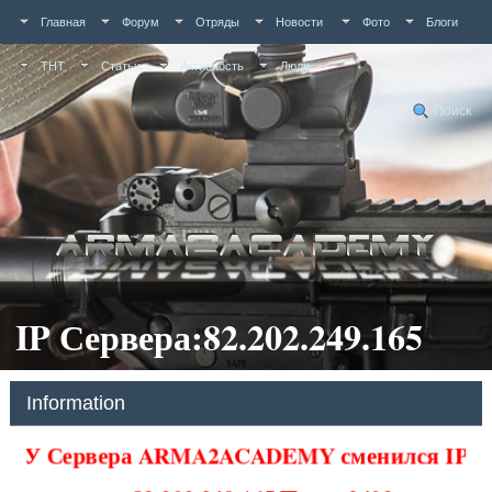
Главная
Форум
Отряды
Новости
Фото
Блоги
ТНТ
Статьи
Активность
Люди
Поиск
IP Сервера:82.202.249.165
Information
У Сервера ARMA2ACADEMY сменился IP