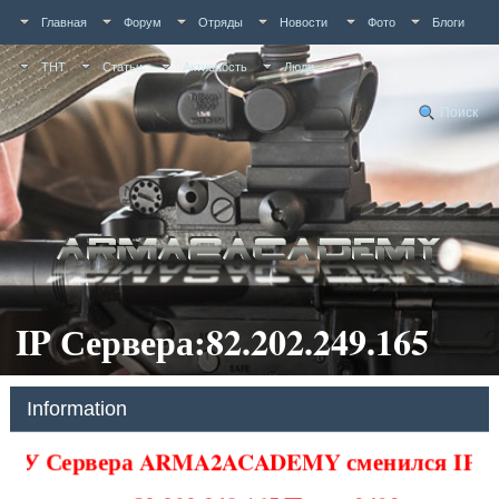
Главная
Форум
Отряды
Новости
Фото
Блоги
ТНТ
Статьи
Активность
Люди
Поиск
IP Сервера:82.202.249.165
Information
У Сервера ARMA2ACADEMY сменился IP