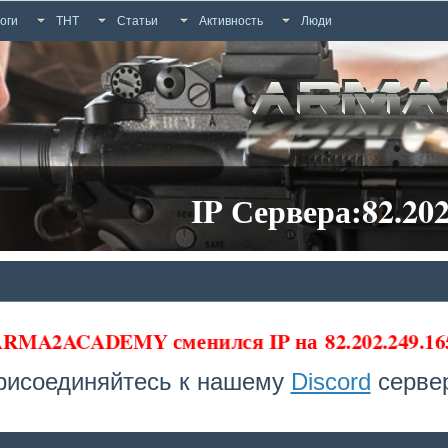
оги
ТНТ
Статьи
Активность
Люди
IP Сервера:82.202
 ARMA2ACADEMY сменился IP на
82.202.249.16
рисоединяйтесь к нашему
Discord
сервер