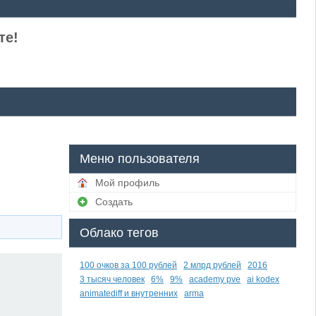
те!
Меню пользователя
Мой профиль
Создать
Облако тегов
100 очков за 100 рублей
2 млрд рублей
2016
3 тысяч человек
6%
9%
academy pve
ai kodex
animatediff и внутренних
arma