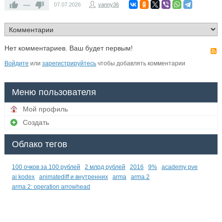
—
07.07.2026
vanny36
Нет комментариев. Ваш будет первым!
Войдите
или
зарегистрируйтесь
чтобы добавлять комментарии
Меню пользователя
Мой профиль
Создать
Облако тегов
100 очков за 100 рублей
2 млрд рублей
2016
9%
academy pve
ai kodex
animatediff и внутренних
arma
arma 2
arma 2: operation arrowhead