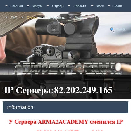
Главная
Форум
Отряды
Новости
Фото
Блоги
ТНТ
Статьи
Активность
Люди
Поиск
IP Сервера:82.202.249.165
Information
У Сервера ARMA2ACADEMY сменился IP