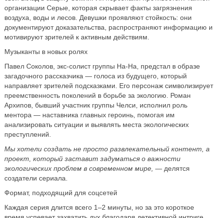
организации Серые, которая скрывает факты загрязнения
воздуха, воды и лесов. Девушки проявляют стойкость: они
документируют доказательства, распространяют информацию и
мотивируют зрителей к активным действиям.
Музыканты в новых ролях
Павел Соколов, экс-солист группы На-На, предстал в образе
загадочного рассказчика — голоса из будущего, который
направляет зрителей подсказками. Его персонаж символизирует
преемственность поколений в борьбе за экологию. Роман
Архипов, бывший участник группы Челси, исполнил роль
ментора — наставника главных героинь, помогая им
анализировать ситуации и выявлять места экологических
преступлений.
Мы хотели создать не просто развлекательный контент, а
проект, который заставит задуматься о важности
экологических проблем в современном мире,
— делятся
создатели сериала.
Формат, подходящий для соцсетей
Каждая серия длится всего 1–2 минуты, но за это короткое
время успевает захватить дух благодаря детективной интриге,