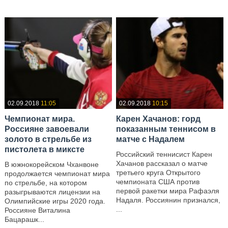
02.09.2018
11:05
02.09.2018
10:15
Чемпионат мира.
Карен Хачанов: горд
Россияне завоевали
показанным теннисом в
золото в стрельбе из
матче с Надалем
пистолета в миксте
Российский теннисист Карен
Хачанов рассказал о матче
В южнокорейском Чханвоне
третьего круга Открытого
продолжается чемпионат мира
чемпионата США против
по стрельбе, на котором
первой ракетки мира Рафаэля
разыгрываются лицензии на
Надаля. Россиянин признался,
Олимпийские игры 2020 года.
...
Россияне Виталина
Бацарашк...
—