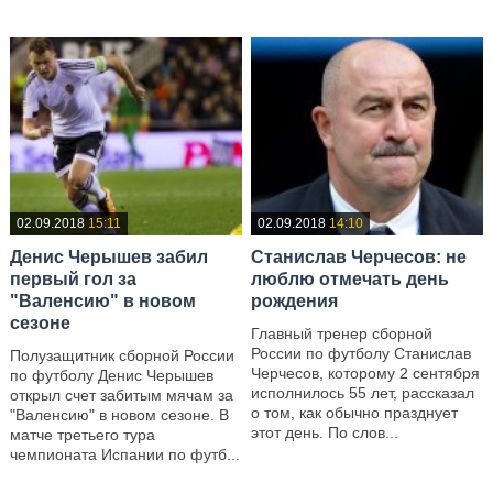
02.09.2018
15:11
02.09.2018
14:10
Денис Черышев забил
Станислав Черчесов: не
первый гол за
люблю отмечать день
"Валенсию" в новом
рождения
сезоне
Главный тренер сборной
России по футболу Станислав
Полузащитник сборной России
Черчесов, которому 2 сентября
по футболу Денис Черышев
исполнилось 55 лет, рассказал
открыл счет забитым мячам за
о том, как обычно празднует
"Валенсию" в новом сезоне. В
этот день. По слов...
матче третьего тура
чемпионата Испании по футб...
—
—