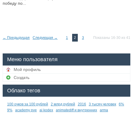
победу по...
—
← Предыдущая
Следующая →
1
2
3
Показаны 16-30 из 41
Меню пользователя
Мой профиль
Создать
Облако тегов
100 очков за 100 рублей
2 млрд рублей
2016
3 тысяч человек
6%
9%
academy pve
ai kodex
animatediff и внутренних
arma