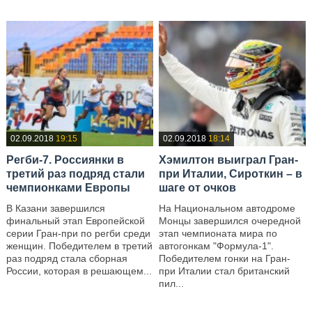
02.09.2018
19:15
02.09.2018
18:14
Регби-7. Россиянки в
Хэмилтон выиграл Гран-
третий раз подряд стали
при Италии, Сироткин – в
чемпионками Европы
шаге от очков
В Казани завершился
На Национальном автодроме
финальный этап Европейской
Монцы завершился очередной
серии Гран-при по регби среди
этап чемпионата мира по
женщин. Победителем в третий
автогонкам "Формула-1".
раз подряд стала сборная
Победителем гонки на Гран-
России, которая в решающем...
при Италии стал британский
пил...
—
—