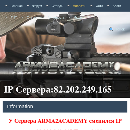
Главная
Форум
Отряды
Новости
Фото
Блоги
ТНТ
Статьи
Активность
Люди
Поиск
IP Сервера:82.202.249.165
Information
У Сервера ARMA2ACADEMY сменился IP