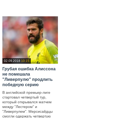
—
02.09.2018
10:15
Грубая ошибка Алиссона
не помешала
"Ливерпулю" продлить
победную серию
В английской премьер-лиге
стартовал четвертый тур,
который открывался матчем
между "Лестером" и
"Ливерпулем". Мерсисайдцы
смогли одержать четвертую