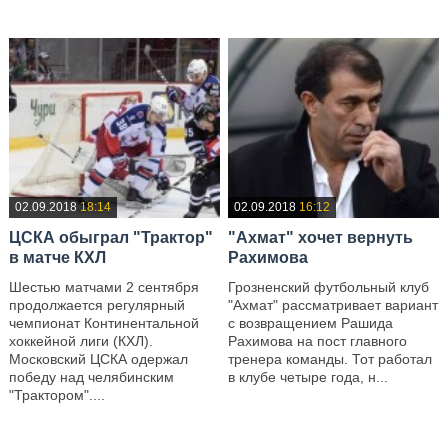
02.09.2018
18:14
02.09.2018
16:12
ЦСКА обыграл "Трактор"
"Ахмат" хочет вернуть
в матче КХЛ
Рахимова
Шестью матчами 2 сентября
Грозненский футбольный клуб
продолжается регулярный
"Ахмат" рассматривает вариант
чемпионат Континентальной
с возвращением Рашида
хоккейной лиги (КХЛ).
Рахимова на пост главного
Московский ЦСКА одержал
тренера команды. Тот работал
победу над челябинским
в клубе четыре года, н...
"Трактором"....
—
—