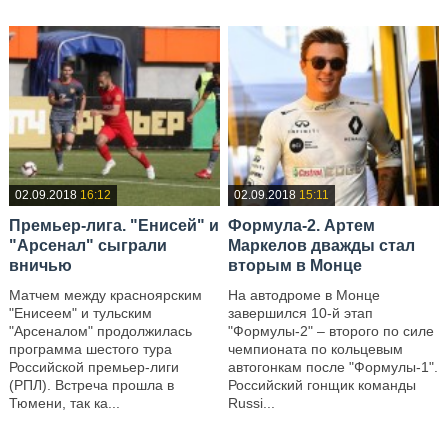
02.09.2018
16:12
02.09.2018
15:11
Премьер-лига. "Енисей" и
Формула-2. Артем
"Арсенал" сыграли
Маркелов дважды стал
вничью
вторым в Монце
Матчем между красноярским
На автодроме в Монце
"Енисеем" и тульским
завершился 10-й этап
"Арсеналом" продолжилась
"Формулы-2" – второго по силе
программа шестого тура
чемпионата по кольцевым
Российской премьер-лиги
автогонкам после "Формулы-1".
(РПЛ). Встреча прошла в
Российский гонщик команды
Тюмени, так ка...
Russi...
—
—