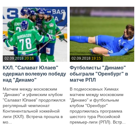
02.09.2018
20:16
02.09.2018
19:15
КХЛ. "Салават Юлаев"
Футболисты "Динамо"
одержал волевую победу
обыграли "Оренбург" в
над "Динамо"
матче РПЛ
Матчем между московским
В подмосковных Химках
"Динамо" и уфимским клубом
матчем между московским
"Салават Юлаев" продолжился
"Динамо" и футбольным
регулярный чемпионат
клубом "Оренбург"
Континентальной хоккейной
продолжилась программа
лиги (КХЛ). Встреча прошла в
шестого тура Российской
мо...
премьер-лиги (РПЛ). Встр...
—
—