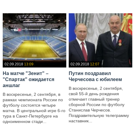
02.09.2018
13:09
02.09.2018
12:07
На матче "Зенит" –
Путин поздравил
"Спартак" ожидается
Черчесова с юбилеем
аншлаг
В воскресенье, 2 сентября,
свой 55-й день рождения
В воскресенье, 2 сентября, в
отмечает главный тренер
рамках чемпионата России по
сборной России по футболу
футболу состоятся четыре
Станислав Черчесов.
матча. В центральной игре 6-го
Поздравительную телеграмму
тура в Санкт-Петербурге на
наставник...
одноименном стади...
—
—