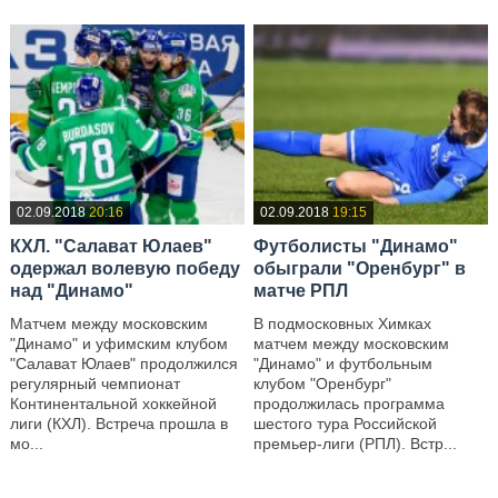
02.09.2018
20:16
02.09.2018
19:15
КХЛ. "Салават Юлаев"
Футболисты "Динамо"
одержал волевую победу
обыграли "Оренбург" в
над "Динамо"
матче РПЛ
Матчем между московским
В подмосковных Химках
"Динамо" и уфимским клубом
матчем между московским
"Салават Юлаев" продолжился
"Динамо" и футбольным
регулярный чемпионат
клубом "Оренбург"
Континентальной хоккейной
продолжилась программа
лиги (КХЛ). Встреча прошла в
шестого тура Российской
мо...
премьер-лиги (РПЛ). Встр...
—
—