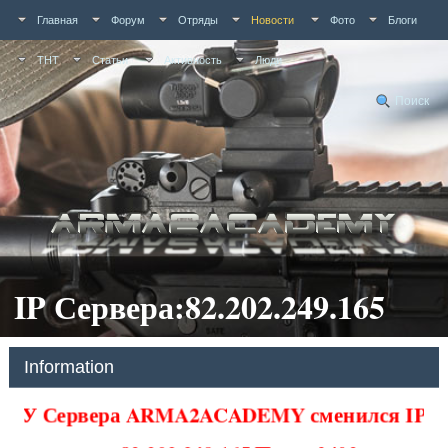
Главная
Форум
Отряды
Новости
Фото
Блоги
ТНТ
Статьи
Активность
Люди
Поиск
IP Сервера:82.202.249.165
Information
У Сервера ARMA2ACADEMY сменился IP