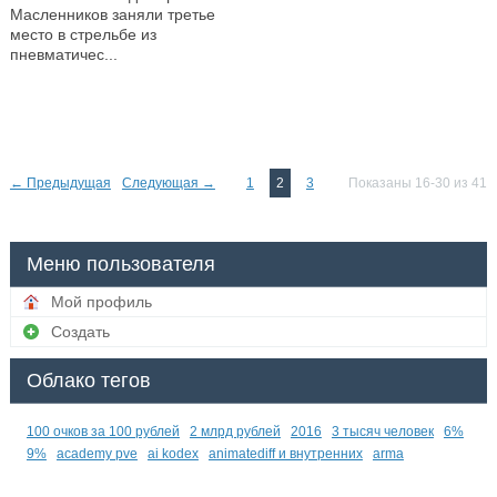
Масленников заняли третье
место в стрельбе из
пневматичес...
—
← Предыдущая
Следующая →
1
2
3
Показаны 16-30 из 41
Меню пользователя
Мой профиль
Создать
Облако тегов
100 очков за 100 рублей
2 млрд рублей
2016
3 тысяч человек
6%
9%
academy pve
ai kodex
animatediff и внутренних
arma