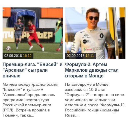
02.09.2018
16:12
02.09.2018
15:11
Премьер-лига. "Енисей" и
Формула-2. Артем
"Арсенал" сыграли
Маркелов дважды стал
вничью
вторым в Монце
Матчем между красноярским
На автодроме в Монце
"Енисеем" и тульским
завершился 10-й этап
"Арсеналом" продолжилась
"Формулы-2" – второго по силе
программа шестого тура
чемпионата по кольцевым
Российской премьер-лиги
автогонкам после "Формулы-1".
(РПЛ). Встреча прошла в
Российский гонщик команды
Тюмени, так ка...
Russi...
—
—