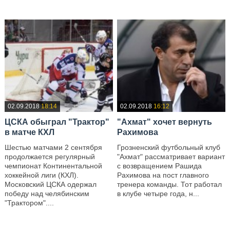
02.09.2018
18:14
02.09.2018
16:12
ЦСКА обыграл "Трактор"
"Ахмат" хочет вернуть
в матче КХЛ
Рахимова
Шестью матчами 2 сентября
Грозненский футбольный клуб
продолжается регулярный
"Ахмат" рассматривает вариант
чемпионат Континентальной
с возвращением Рашида
хоккейной лиги (КХЛ).
Рахимова на пост главного
Московский ЦСКА одержал
тренера команды. Тот работал
победу над челябинским
в клубе четыре года, н...
"Трактором"....
—
—