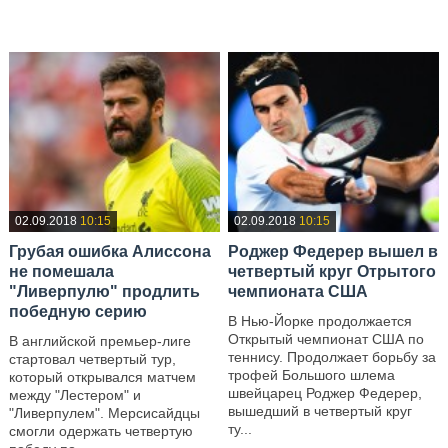
—
02.09.2018
10:15
02.09.2018
10:15
Грубая ошибка Алиссона
Роджер Федерер вышел в
не помешала
четвертый круг Отрытого
"Ливерпулю" продлить
чемпионата США
победную серию
В Нью-Йорке продолжается
Открытый чемпионат США по
В английской премьер-лиге
теннису. Продолжает борьбу за
стартовал четвертый тур,
трофей Большого шлема
который открывался матчем
швейцарец Роджер Федерер,
между "Лестером" и
вышедший в четвертый круг
"Ливерпулем". Мерсисайдцы
ту...
смогли одержать четвертую