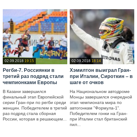
02.09.2018
19:15
02.09.2018
18:14
Регби-7. Россиянки в
Хэмилтон выиграл Гран-
третий раз подряд стали
при Италии, Сироткин – в
чемпионками Европы
шаге от очков
В Казани завершился
На Национальном автодроме
финальный этап Европейской
Монцы завершился очередной
серии Гран-при по регби среди
этап чемпионата мира по
женщин. Победителем в третий
автогонкам "Формула-1".
раз подряд стала сборная
Победителем гонки на Гран-
России, которая в решающем...
при Италии стал британский
пил...
—
—