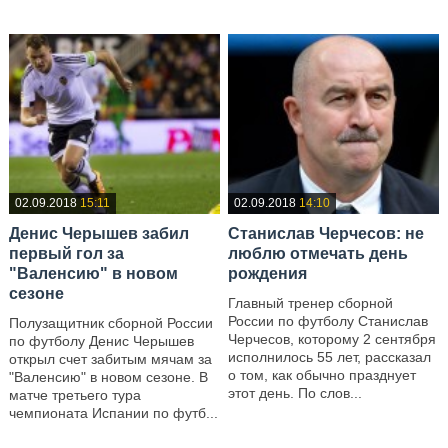
02.09.2018
15:11
02.09.2018
14:10
Денис Черышев забил
Станислав Черчесов: не
первый гол за
люблю отмечать день
"Валенсию" в новом
рождения
сезоне
Главный тренер сборной
России по футболу Станислав
Полузащитник сборной России
Черчесов, которому 2 сентября
по футболу Денис Черышев
исполнилось 55 лет, рассказал
открыл счет забитым мячам за
о том, как обычно празднует
"Валенсию" в новом сезоне. В
этот день. По слов...
матче третьего тура
чемпионата Испании по футб...
—
—