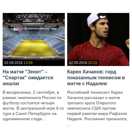
02.09.2018
13:09
02.09.2018
10:15
На матче "Зенит" –
Карен Хачанов: горд
"Спартак" ожидается
показанным теннисом в
аншлаг
матче с Надалем
В воскресенье, 2 сентября, в
Российский теннисист Карен
рамках чемпионата России по
Хачанов рассказал о матче
футболу состоятся четыре
третьего круга Открытого
матча. В центральной игре 6-го
чемпионата США против
тура в Санкт-Петербурге на
первой ракетки мира Рафаэля
одноименном стади...
Надаля. Россиянин признался,
...
—