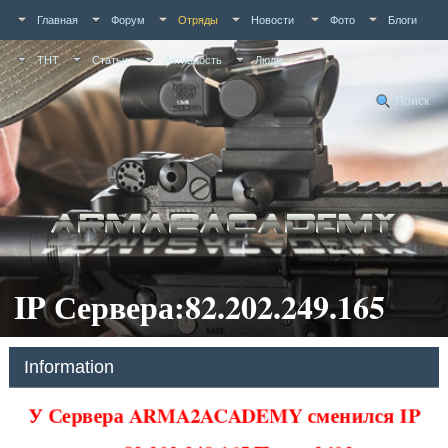
Главная
Форум
Отряды
Новости
Фото
Блоги
ТНТ
Статьи
Активность
Люди
Поиск
IP Сервера:82.202.249.165
Information
У Сервера ARMA2ACADEMY сменился IP