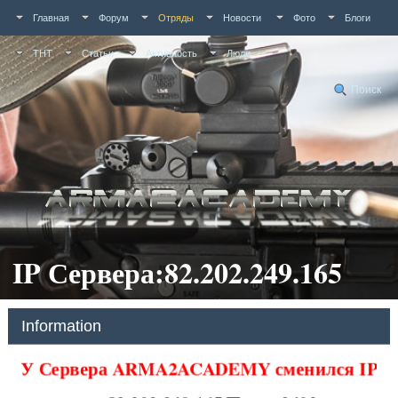
Главная
Форум
Отряды
Новости
Фото
Блоги
ТНТ
Статьи
Активность
Люди
Поиск
IP Сервера:82.202.249.165
Information
У Сервера ARMA2ACADEMY сменился IP