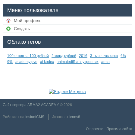
Меню пользователя
Мой профиль
Создать
Облако тегов
100 очков за 100 рублей
2 млрд рублей
2016
3 тысяч человек
6%
9%
academy pve
ai kodex
animatediff и внутренних
arma
Сайт сервера ARMA2.ACADEMY
© 2026
Работает на
InstantCMS
Иконки от
Icons8
О проекте
Правила сайта