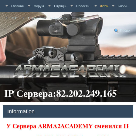
Главная
Форум
Отряды
Новости
Фото
Блоги
ТНТ
Статьи
Активность
Люди
Поиск
IP Сервера:82.202.249.165
Information
У Сервера ARMA2ACADEMY сменился IP