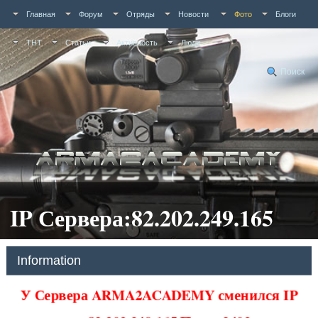
Главная
Форум
Отряды
Новости
Фото
Блоги
ТНТ
Статьи
Активность
Люди
Поиск
IP Сервера:82.202.249.165
Information
У Сервера ARMA2ACADEMY сменился IP