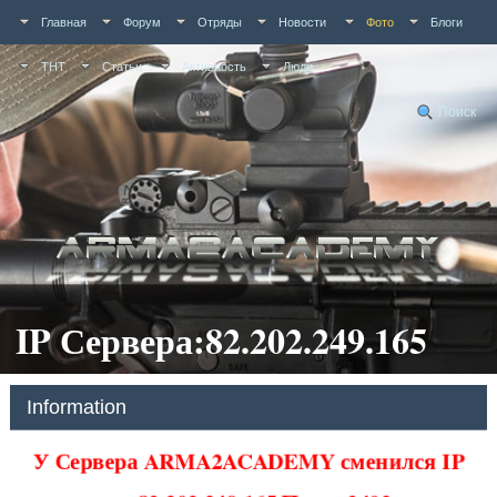
Главная
Форум
Отряды
Новости
Фото
Блоги
ТНТ
Статьи
Активность
Люди
Поиск
IP Сервера:82.202.249.165
Information
У Сервера ARMA2ACADEMY сменился IP