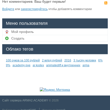
Нет комментариев. Ваш будет первым!
Войдите
или
зарегистрируйтесь
чтобы добавлять комментарии
Меню пользователя
Мой профиль
Создать
Облако тегов
100 очков за 100 рублей
2 млрд рублей
2016
3 тысяч человек
6%
9%
academy pve
ai kodex
animatediff и внутренних
arma
Сайт сервера ARMA2.ACADEMY
© 2026