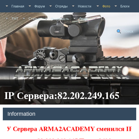
Главная
Форум
Отряды
Новости
Фото
Блоги
ТНТ
Статьи
Активность
Люди
Поиск
IP Сервера:82.202.249.165
Information
У Сервера ARMA2ACADEMY сменился IP