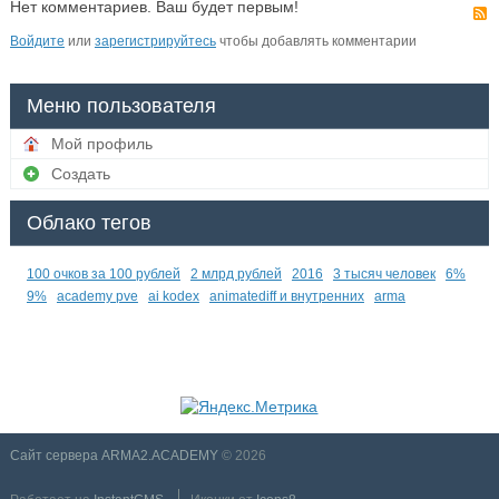
Нет комментариев. Ваш будет первым!
Войдите
или
зарегистрируйтесь
чтобы добавлять комментарии
Меню пользователя
Мой профиль
Создать
Облако тегов
100 очков за 100 рублей
2 млрд рублей
2016
3 тысяч человек
6%
9%
academy pve
ai kodex
animatediff и внутренних
arma
Сайт сервера ARMA2.ACADEMY
© 2026