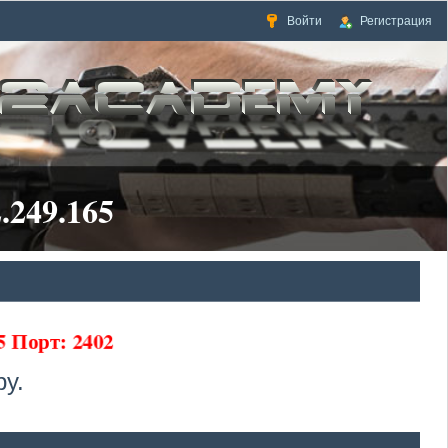
Войти
Регистрация
.249.165
65 Порт: 2402
у.