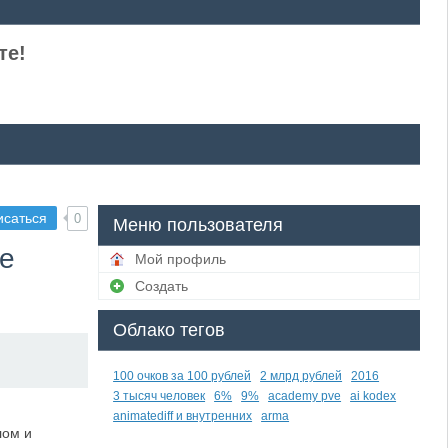
те!
исаться
0
Меню пользователя
ые
Мой профиль
Создать
Облако тегов
100 очков за 100 рублей
2 млрд рублей
2016
3 тысяч человек
6%
9%
academy pve
ai kodex
animatediff и внутренних
arma
лом и