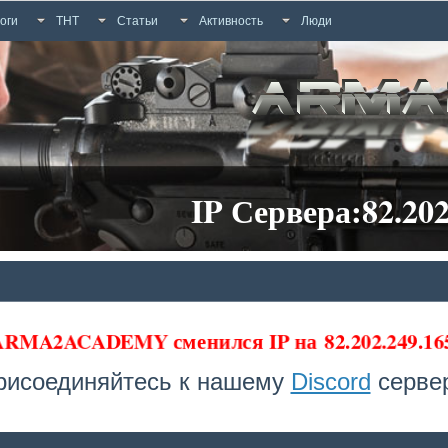
оги
ТНТ
Статьи
Активность
Люди
IP Сервера:82.202
 ARMA2ACADEMY сменился IP на
82.202.249.1
рисоединяйтесь к нашему
Discord
сервер