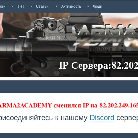
оги
ТНТ
Статьи
Активность
Люди
IP Сервера:82.202
 ARMA2ACADEMY сменился IP на
82.202.249.1
рисоединяйтесь к нашему
Discord
сервер