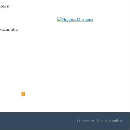
лом и
 масштаба
О проекте
Правила сайта