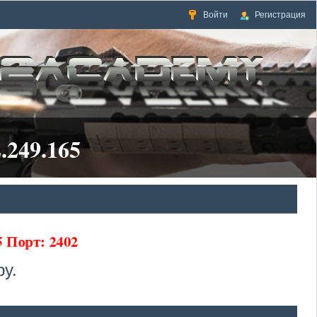
Войти
Регистрация
.249.165
65 Порт: 2402
у.