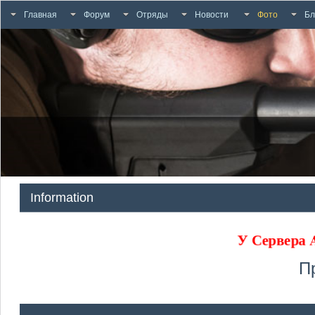
Главная
Форум
Отряды
Новости
Фото
Бл
Information
У Сервера
П