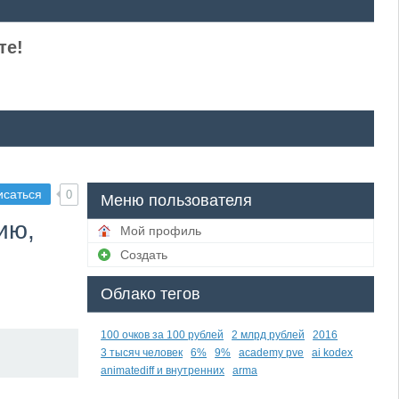
те!
исаться
0
Меню пользователя
ию,
Мой профиль
Создать
Облако тегов
100 очков за 100 рублей
2 млрд рублей
2016
3 тысяч человек
6%
9%
academy pve
ai kodex
animatediff и внутренних
arma