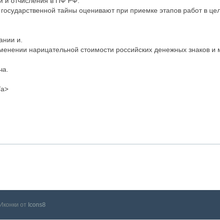
 и отчисления в ПФ РФ.
государственной тайны оценивают при приемке этапов работ в це
ании и.
изменении нарицательной стоимости российских денежных знаков и
ча.
/a>
Иконки от
Icons8