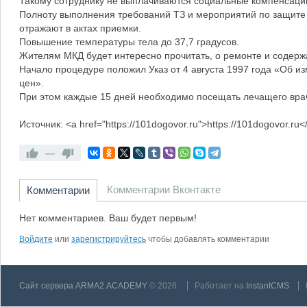
Такому сотруднику не выплачиваются социальные компенсации
Полноту выполнения требований ТЗ и мероприятий по защите 
отражают в актах приемки.
Повышение температуры тела до 37,7 градусов.
Жителям МКД будет интересно прочитать, о ремонте и содерж
Начало процедуре положил Указ от 4 августа 1997 года «Об 
цен».
При этом каждые 15 дней необходимо посещать лечащего вра
Источник: <a href="https://101dogovor.ru">https://101dogovor.ru<
—
Комментарии Вконтакте
Комментарии
Нет комментариев. Ваш будет первым!
Войдите
или
зарегистрируйтесь
чтобы добавлять комментарии
Сайт сервера ARMA2.ACADEMY
© 2026
Работает на
InstantCMS