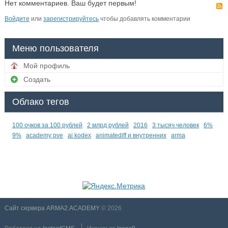
Нет комментариев. Ваш будет первым!
Войдите
или
зарегистрируйтесь
чтобы добавлять комментарии
Меню пользователя
Мой профиль
Создать
Облако тегов
100 очков за 100 рублей
2 млрд рублей
2016
3 тысяч человек
6%
9%
academy pve
ai kodex
animatediff и внутренних
arma
Сайт сервера ARMA2.ACADEMY
© 2026