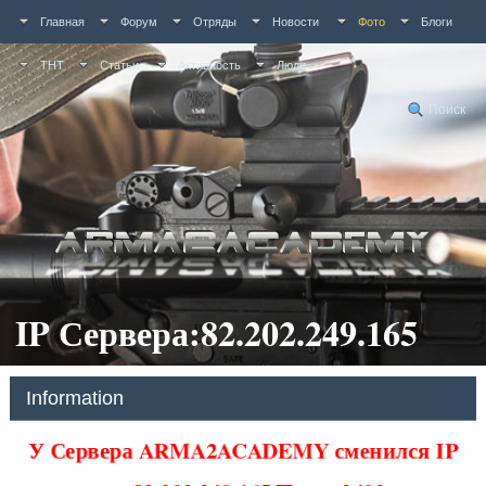
Главная
Форум
Отряды
Новости
Фото
Блоги
ТНТ
Статьи
Активность
Люди
Поиск
IP Сервера:82.202.249.165
Information
У Сервера ARMA2ACADEMY сменился IP