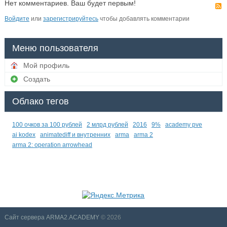
Нет комментариев. Ваш будет первым!
Войдите
или
зарегистрируйтесь
чтобы добавлять комментарии
Меню пользователя
Мой профиль
Создать
Облако тегов
100 очков за 100 рублей
2 млрд рублей
2016
9%
academy pve
ai kodex
animatediff и внутренних
arma
arma 2
arma 2: operation arrowhead
Сайт сервера ARMA2.ACADEMY
© 2026