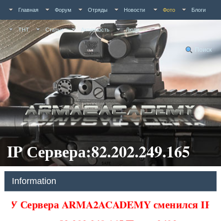
Главная
Форум
Отряды
Новости
Фото
Блоги
ТНТ
Статьи
Активность
Люди
Поиск
IP Сервера:82.202.249.165
Information
У Сервера ARMA2ACADEMY сменился IP