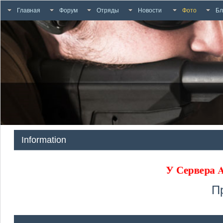
Главная
Форум
Отряды
Новости
Фото
Бл
Information
У Сервера
П