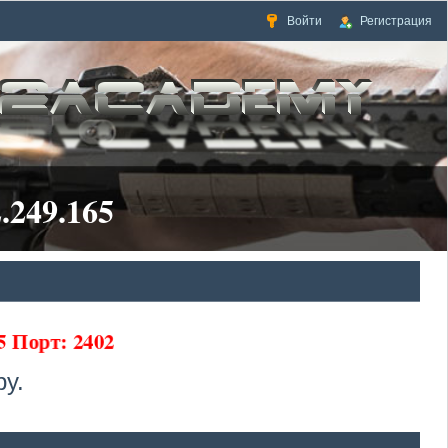
Войти
Регистрация
.249.165
5 Порт: 2402
у.