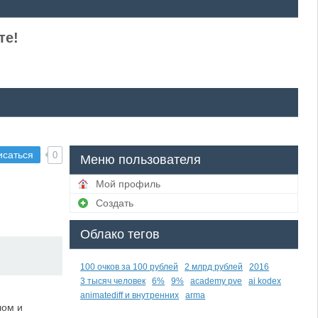
те!
исаться
0
Меню пользователя
Мой профиль
Создать
Облако тегов
100 очков за 100 рублей
2 млрд рублей
2016
3 тысяч человек
6%
9%
academy pve
ai kodex
animatediff и внутренних
arma
лом и