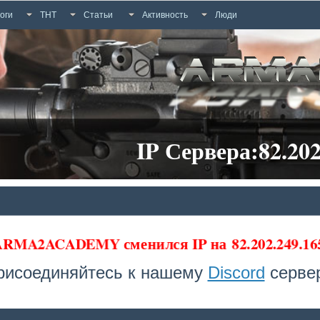
оги
ТНТ
Статьи
Активность
Люди
IP Сервера:82.202
 ARMA2ACADEMY сменился IP на
82.202.249.16
рисоединяйтесь к нашему
Discord
сервер