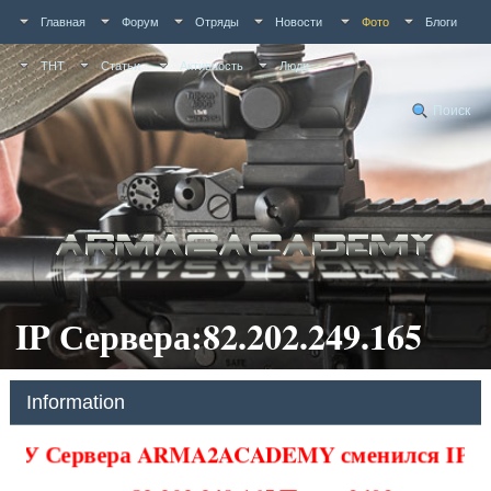
Главная
Форум
Отряды
Новости
Фото
Блоги
ТНТ
Статьи
Активность
Люди
Поиск
IP Сервера:82.202.249.165
Information
У Сервера ARMA2ACADEMY сменился IP