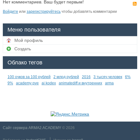
Нет комментариев. Ваш будет первым!
Войдите
или
зарегистрируйтесь
чтобы добавлять комментарии
Меню пользователя
Мой профиль
Создать
Облако тегов
100 очков за 100 рублей
2 млрд рублей
2016
3 тысяч человек
6%
9%
academy pve
ai kodex
animatediff и внутренних
arma
Сайт сервера ARMA2.ACADEMY
© 2026