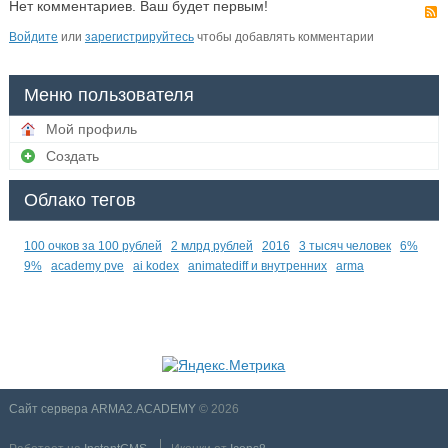
Нет комментариев. Ваш будет первым!
Войдите
или
зарегистрируйтесь
чтобы добавлять комментарии
Меню пользователя
Мой профиль
Создать
Облако тегов
100 очков за 100 рублей
2 млрд рублей
2016
3 тысяч человек
6%
9%
academy pve
ai kodex
animatediff и внутренних
arma
Сайт сервера ARMA2.ACADEMY
© 2026