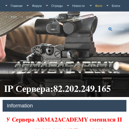
Главная
Форум
Отряды
Новости
Фото
Блоги
ТНТ
Статьи
Активность
Люди
Поиск
IP Сервера:82.202.249.165
Information
У Сервера ARMA2ACADEMY сменился IP