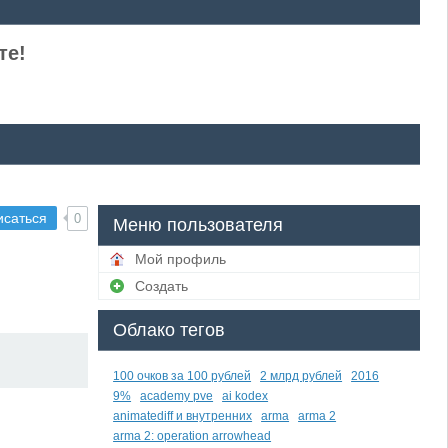
те!
исаться
0
Меню пользователя
Мой профиль
Создать
Облако тегов
100 очков за 100 рублей
2 млрд рублей
2016
9%
academy pve
ai kodex
animatediff и внутренних
arma
arma 2
arma 2: operation arrowhead