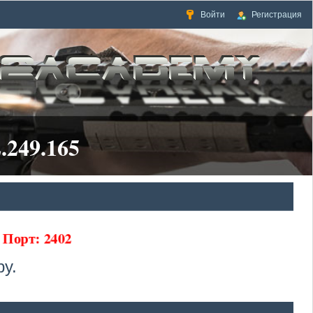
Войти
Регистрация
.249.165
65 Порт: 2402
у.