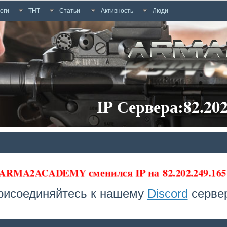
оги
ТНТ
Статьи
Активность
Люди
IP Сервера:82.202
 ARMA2ACADEMY сменился IP на
82.202.249.1
рисоединяйтесь к нашему
Discord
сервер