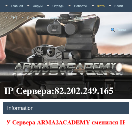
Главная
Форум
Отряды
Новости
Фото
Блоги
ТНТ
Статьи
Активность
Люди
Поиск
IP Сервера:82.202.249.165
Information
У Сервера ARMA2ACADEMY сменился IP