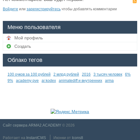
Войдите
или
зарегистрируйтесь
чтобы добавлять комментарии
Меню пользователя
Мой профиль
Создать
Облако тегов
100 очков за 100 рублей
2 млрд рублей
2016
3 тысяч человек
6%
9%
academy pve
ai kodex
animatediff и внутренних
arma
Сайт сервера ARMA2.ACADEMY
© 2026
Работает на
InstantCMS
Иконки от
Icons8