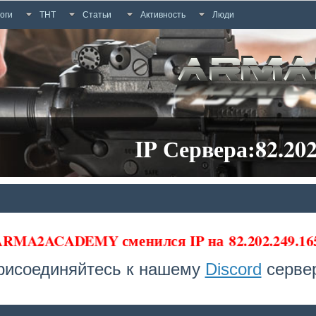
оги
ТНТ
Статьи
Активность
Люди
IP Сервера:82.202
 ARMA2ACADEMY сменился IP на
82.202.249.16
рисоединяйтесь к нашему
Discord
сервер