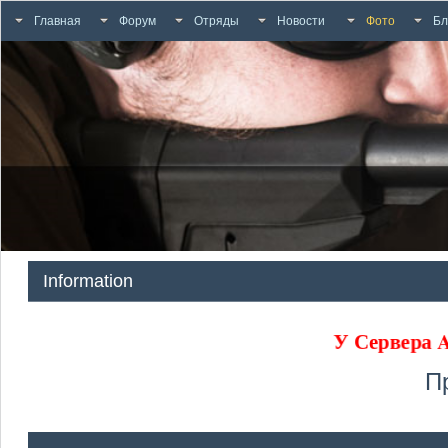
Главная
Форум
Отряды
Новости
Фото
Бл
Information
У Сервера
П