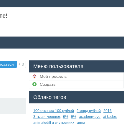
те!
исаться
0
Меню пользователя
Мой профиль
Создать
Облако тегов
100 очков за 100 рублей
2 млрд рублей
2016
3 тысяч человек
6%
9%
academy pve
ai kodex
animatediff и внутренних
arma