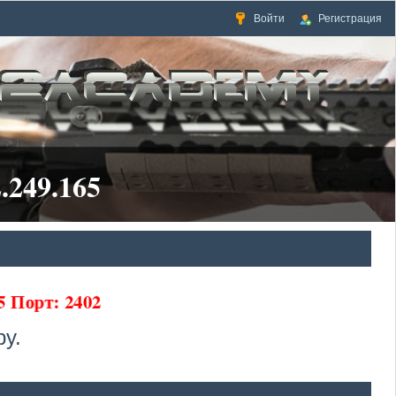
Войти
Регистрация
.249.165
5 Порт: 2402
у.