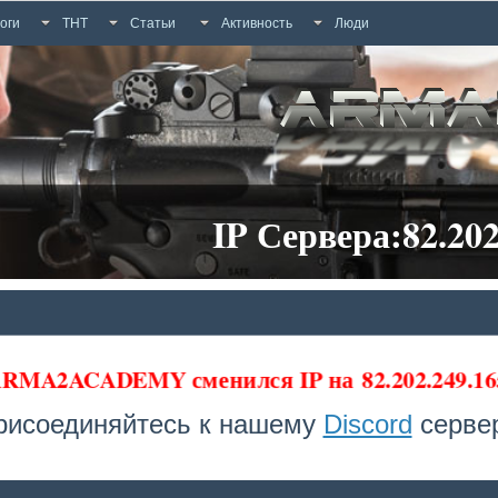
оги
ТНТ
Статьи
Активность
Люди
IP Сервера:82.202
 ARMA2ACADEMY сменился IP на
82.202.249.16
рисоединяйтесь к нашему
Discord
сервер