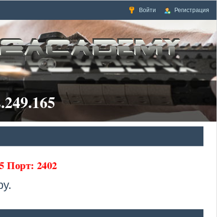
Войти
Регистрация
.249.165
5 Порт: 2402
у.