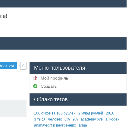
те!
исаться
0
Меню пользователя
Мой профиль
Создать
Облако тегов
100 очков за 100 рублей
2 млрд рублей
2016
3 тысяч человек
6%
9%
academy pve
ai kodex
animatediff и внутренних
arma