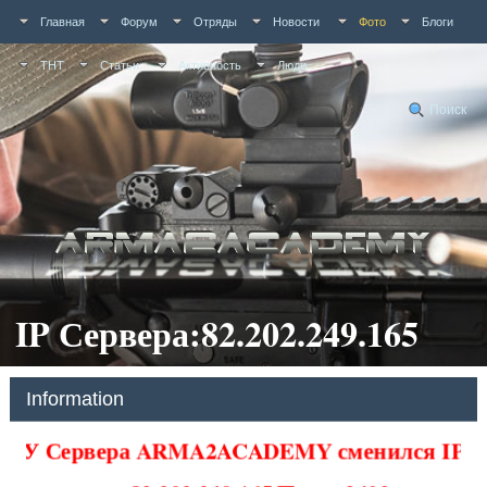
Главная
Форум
Отряды
Новости
Фото
Блоги
ТНТ
Статьи
Активность
Люди
Поиск
IP Сервера:82.202.249.165
Information
У Сервера ARMA2ACADEMY сменился IP