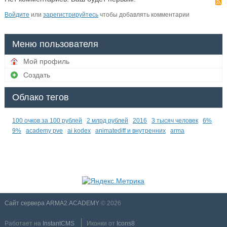
Войдите
или
зарегистрируйтесь
чтобы добавлять комментарии
Меню пользователя
Мой профиль
Создать
Облако тегов
100 очков за 100 рублей
2 млрд рублей
2016
3 тысяч человек
6%
9%
academy pve
ai kodex
animatediff и внутренних
arma
Сайт сервера ARMA2.ACADEMY
© 2026
Работает на
InstantCMS
Иконки от
Icons8