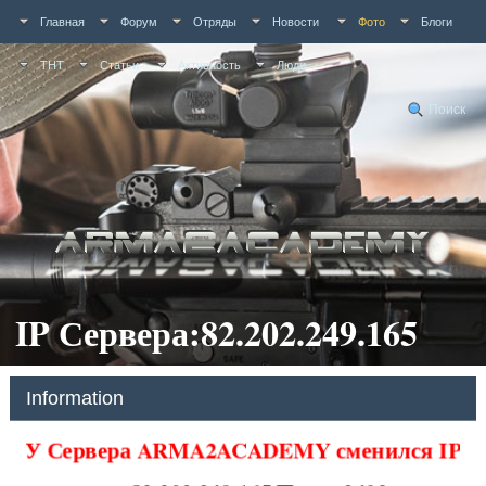
Главная
Форум
Отряды
Новости
Фото
Блоги
ТНТ
Статьи
Активность
Люди
Поиск
IP Сервера:82.202.249.165
Information
У Сервера ARMA2ACADEMY сменился IP