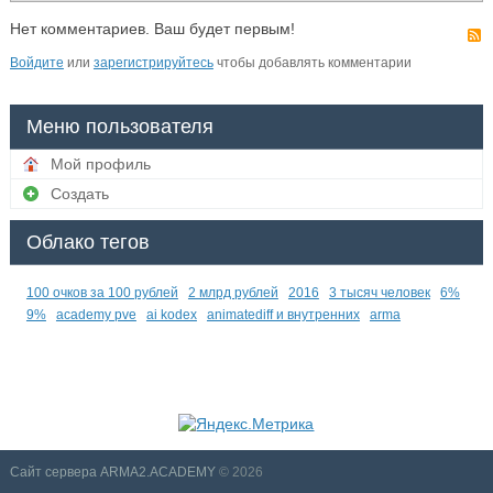
Нет комментариев. Ваш будет первым!
Войдите
или
зарегистрируйтесь
чтобы добавлять комментарии
Меню пользователя
Мой профиль
Создать
Облако тегов
100 очков за 100 рублей
2 млрд рублей
2016
3 тысяч человек
6%
9%
academy pve
ai kodex
animatediff и внутренних
arma
Сайт сервера ARMA2.ACADEMY
© 2026