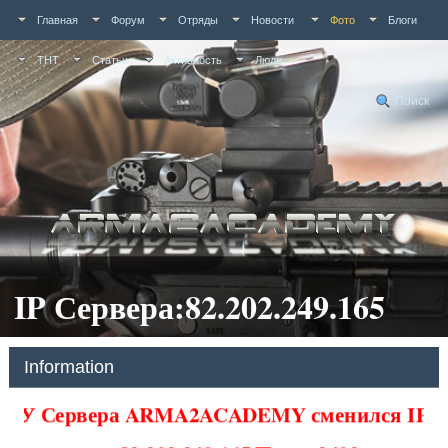
Главная
Форум
Отряды
Новости
Фото
Блоги
ТНТ
Статьи
Активность
Люди
Поиск
IP Сервера:82.202.249.165
Information
У Сервера ARMA2ACADEMY сменился IP