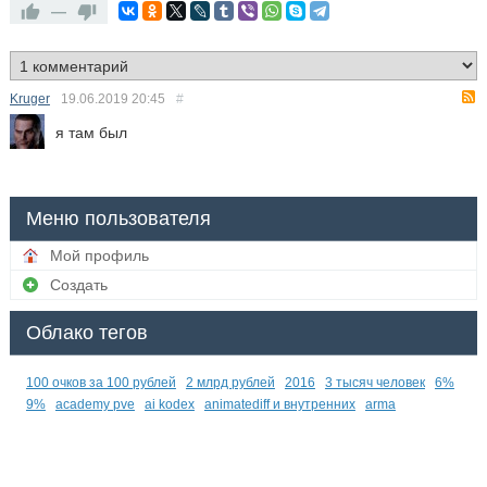
—
Kruger
19.06.2019
20:45
#
я там был
Меню пользователя
Мой профиль
Создать
Облако тегов
100 очков за 100 рублей
2 млрд рублей
2016
3 тысяч человек
6%
9%
academy pve
ai kodex
animatediff и внутренних
arma