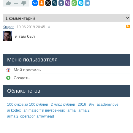
—
Kruger
19.06.2019
20:45
#
я там был
Меню пользователя
Мой профиль
Создать
Облако тегов
100 очков за 100 рублей
2 млрд рублей
2016
9%
academy pve
ai kodex
animatediff и внутренних
arma
arma 2
arma 2: operation arrowhead