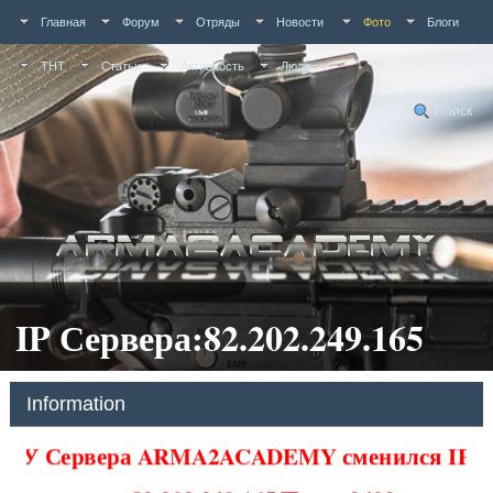
Главная
Форум
Отряды
Новости
Фото
Блоги
ТНТ
Статьи
Активность
Люди
Поиск
IP Сервера:82.202.249.165
Information
У Сервера ARMA2ACADEMY сменился IP