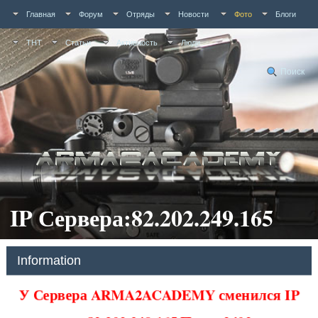
Главная
Форум
Отряды
Новости
Фото
Блоги
ТНТ
Статьи
Активность
Люди
Поиск
IP Сервера:82.202.249.165
Information
У Сервера ARMA2ACADEMY сменился IP