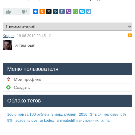
—
Kruger
19.06.2019
20:45
#
я там был
Меню пользователя
Мой профиль
Создать
Облако тегов
100 очков за 100 рублей
2 млрд рублей
2016
3 тысяч человек
6%
9%
academy pve
ai kodex
animatediff и внутренних
arma