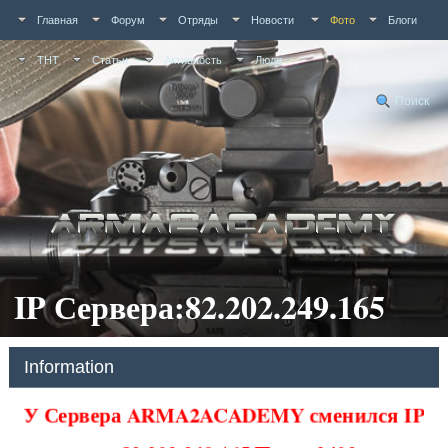
Главная
Форум
Отряды
Новости
Фото
Блоги
ТНТ
Статьи
Активность
Люди
Поиск
IP Сервера:82.202.249.165
Information
У Сервера ARMA2ACADEMY сменился IP