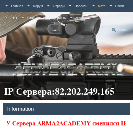
Главная
Форум
Отряды
Новости
Фото
Блоги
ТНТ
Статьи
Активность
Люди
Поиск
IP Сервера:82.202.249.165
Information
У Сервера ARMA2ACADEMY сменился IP