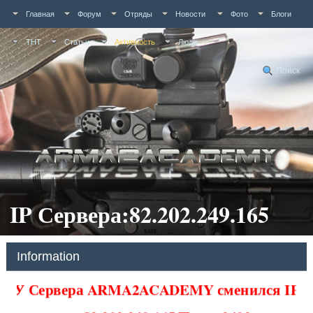
Главная
Форум
Отряды
Новости
Фото
Блоги
ТНТ
Статьи
Активность
Люди
Поиск
IP Сервера:82.202.249.165
Information
У Сервера ARMA2ACADEMY сменился IP