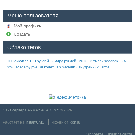
Меню пользователя
Мой профиль
Создать
Облако тегов
100 очков за 100 рублей
2 млрд рублей
2016
3 тысяч человек
6%
9%
academy pve
ai kodex
animatediff и внутренних
arma
Сайт сервера ARMA2.ACADEMY
© 2026
Работает на
InstantCMS
Иконки от
Icons8
О проекте
Правила сайта