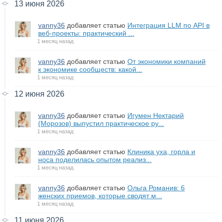
13 июня 2026
vanny36
добавляет статью
Интеграция LLM по API в
веб-проекты: практический ...
1 месяц назад
vanny36
добавляет статью
От экономики компаний
к экономике сообществ: какой...
1 месяц назад
12 июня 2026
vanny36
добавляет статью
Игумен Нектарий
(Морозов) выпустил практическое ру...
1 месяц назад
vanny36
добавляет статью
Клиника уха, горла и
носа поделилась опытом реализ...
1 месяц назад
vanny36
добавляет статью
Ольга Романив: 6
женских приемов, которые сводят м...
1 месяц назад
11 июня 2026