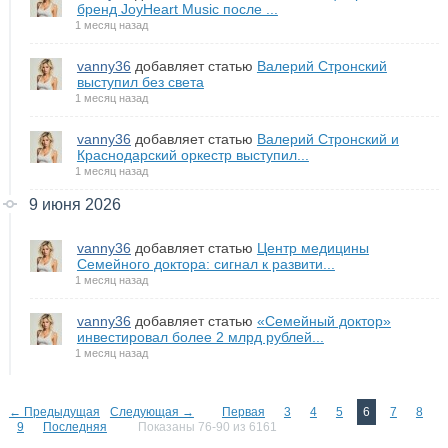
бренд JoyHeart Music после ...
1 месяц назад
vanny36
добавляет статью
Валерий Стронский
выступил без света
1 месяц назад
vanny36
добавляет статью
Валерий Стронский и
Краснодарский оркестр выступил...
1 месяц назад
9 июня 2026
vanny36
добавляет статью
Центр медицины
Семейного доктора: сигнал к развити...
1 месяц назад
vanny36
добавляет статью
«Семейный доктор»
инвестировал более 2 млрд рублей...
1 месяц назад
← Предыдущая
Следующая →
Первая
3
4
5
6
7
8
9
Последняя
Показаны 76-90 из 6161