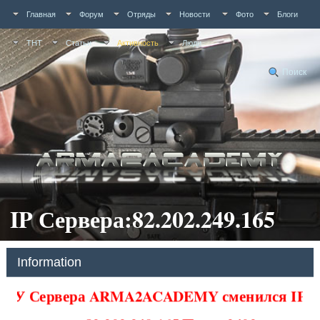
Главная
Форум
Отряды
Новости
Фото
Блоги
ТНТ
Статьи
Активность
Люди
Поиск
IP Сервера:82.202.249.165
Information
У Сервера ARMA2ACADEMY сменился IP