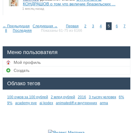
КОНДРАШОВ о том что величие бразильских ...
1 месяц назад
← Предыдущая
Следующая →
Первая
2
3
4
5
6
7
8
Последняя
Показаны 61-75 из 6166
Меню пользователя
Мой профиль
Создать
Облако тегов
100 очков за 100 рублей
2 млрд рублей
2016
3 тысяч человек
6%
9%
academy pve
ai kodex
animatediff и внутренних
arma