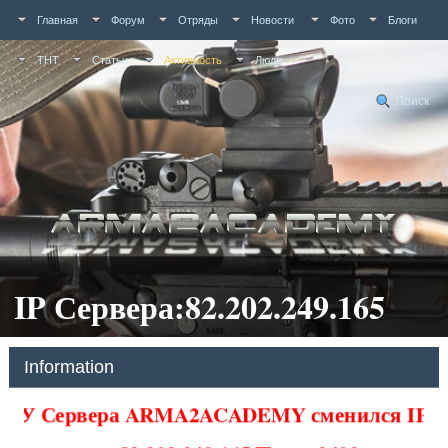
Главная
Форум
Отряды
Новости
Фото
Блоги
ТНТ
Статьи
Активность
Люди
Поиск
IP Сервера:82.202.249.165
Information
У Сервера ARMA2ACADEMY сменился IP