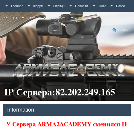
Главная
Форум
Отряды
Новости
Фото
Блоги
ТНТ
Статьи
Активность
Люди
Поиск
IP Сервера:82.202.249.165
Information
У Сервера ARMA2ACADEMY сменился IP