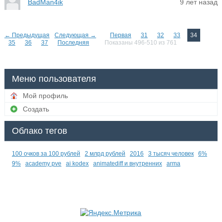
BadMan4ik
9 лет назад
← Предыдущая
Следующая →
Первая
31
32
33
34
35
36
37
Последняя
Показаны 496-510 из 761
Меню пользователя
Мой профиль
Создать
Облако тегов
100 очков за 100 рублей
2 млрд рублей
2016
3 тысяч человек
6%
9%
academy pve
ai kodex
animatediff и внутренних
arma